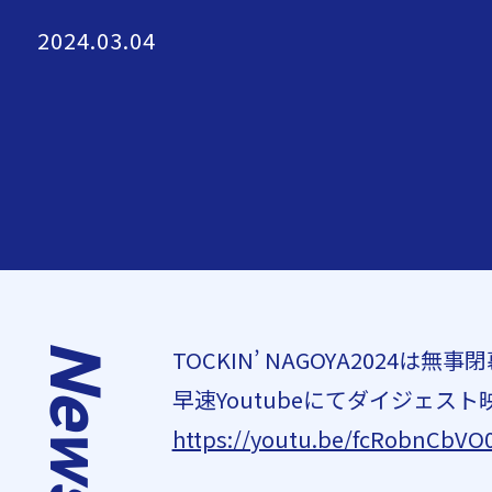
2024.03.04
News
TOCKIN’ NAGOYA2024は無
早速Youtubeにてダイジェ
https://youtu.be/fcRobnCbVO