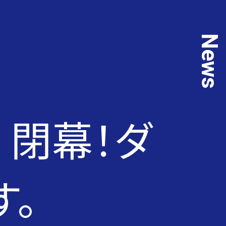
News
24 閉幕！ダ
す。