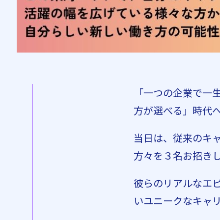
「一つの企業で一
方が選べる」時代
当日は、従来のキ
方々を３名お招き
彼らのリアルなエ
いユニークなキャ