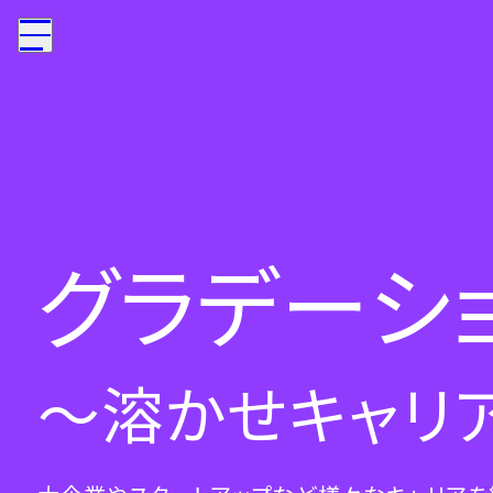
グラデーシ
～溶かせキャリ