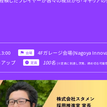
経験したプレイヤーが各々の視点から「キャリアの
3:00
4Fガレージ会場(Nagoya Innovato
会場
トアップ
100名
定員
(※定員に到達し次第、締め切る可能