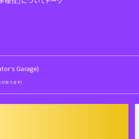
多様性」についてトーク
rʼs Garage)
性があります)